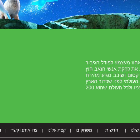
י הפודל חוזר בענק, והפעם נותן 200 אחוז מעצמו! לפודל הגיבור
ג את להקת אנשי הזאב חוץ
 קסום ושובב מגיע מהירח
העולמי לפני שכדור הארץ
והירח יתנגשו! האם הוא יצליח להוכיח לעצמו ולכל העולם שהוא 200
שלנו
חדשות
משחקים
קצת עלינו
צרו איתנו קשר
מ