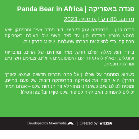
פנדה באפריקה | Panda Bear in Africa
מדובב 85 דק' | גרמניה 2023
פנדה קטן – הרפתקה ענקית! פינג, דוב פנדה צעיר והרפתקן יוצא
למסע מארץ הולדתו סין עד לצד השני של העולם באפריקה
הרחוקה, כדי להציל את חברתו שנעלמה, ג’ילונג הדרקונית.
בדרך הוא מגלה עולם חדש, מוזר ומדהים של הרים, מדבריות
וג’ונגלים, ונאלץ להתמודד עם היפופוטמים גדולים, צבועים חשדניים
וגורילות חכמות.
כשהוא מסתמך על שכלו (ועל כמה חברים חדשים שמצא לאורך
הדרך) הוא חוצה את אפריקה בהרפתקה דובית של פעם בחיים,
ומוכיח לכולנו שגם כשאנחנו מחוץ לאיזור הנוחות שלנו – אנחנו תמיד
יכולים להפתיע. האם יהיה לסיפור שלנו סוף דוב? צפו ותגלו!
|