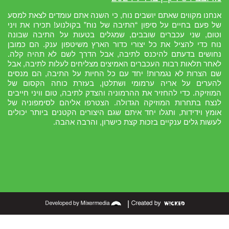
אנחנו מקווים שאתם יושבים נוח, כי השנה אתם עומדים לצאת למסע
של פעם בחיים על סיפון “התיבה של נוח” בקולנוע! תכירו את ויני
וטום, שני עכברים שובבים, שמגלים בטעות על התיבה שבונה
נוח כדי להציל את כל יצורי כדור הארץ משיטפון ענק. הם כמובן
נחושים בדעתם להיכנס לתיבה, אבל הדרך לשם לא תהיה קלה.
לאחר תלאות רבות העכברים האמיצים מצליחים לעלות לתיבה, אבל
שם הצרות לא נגמרות! יחד עם כל החיות על התיבה, הם מנסים
להערים על אריה ערמומי ושתלטן, בעזרת כוחה הקסום של
המוזיקה. כדי להחזיר את ההרמוניה והצדק לתיבה, טום וויני חייבים
לנצח בתחרות המוזיקה הגדולה. הצטרפו אליהם לסימפוניה של
אומץ וידידות, ותגלו יחד איתם שגם היצורים הקטנים ביותר יכולים
לעשות גלים ענקיים בזכות קצת כישרון, והרבה אהבה.
|