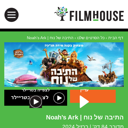
דף הבית
›
כל הסרטים שלנו
›
התיבה של נוח | Noah’s Ark
עדיין
לצפייה בטריילר
התיבה של נוח | Noah’s Ark
מדובב 84 דק' | ברזיל 2024