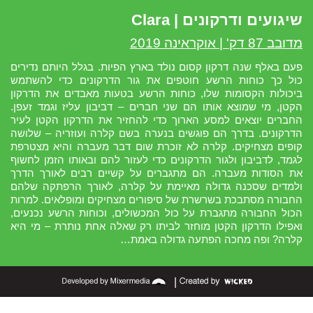
שיגועים ודרקונים | Clara
מדובב 87 דק' | אוקראינה 2019
פעם באלף שנה דרקון קסום נולד בארץ הפיות. בגלל היותם נדירים
כול כך כוחות הרשע חוטפים את גור הדרקונים כדי להשתמש
ביכולות הקסומות שלו, כוחות הרשע בטעות מאבדים את הדרקון
הקטן, מי שמוצא אותו הם שני חברים – דביבון עליז וגמד זעפן.
החברים יוצאים למסע הארוך כדי להחזיר את הדרקון הקטן לעיר
הדרקונים. בדרך הם פוגשים בנערה בשם קלרה ועוזריה – שלושה
קופים מצחיקים. קלרה לא זוכרת שום דבר מעברה והיא מצטרפת
לגמד, לדביבון ולגור הדרקונים כדי לעזור להם ובאותו הזמן לחשוף
את הסודות מעברה. הם מתגברים על קשיים רבים לאורך הדרך
ולמדים שסכנה גדולה מאיימת על קלרה, לאורך הרפתקה שלהם
החבורה מסתבכת בשרשרת של סיפורים מצחיקים ומופלאים. למרות
הכול החבורה מתגברת על כול המכשולים, וכוחות הרשע נכנעים,
ואפילו הדרקון הקטן מוחזר לביתו רק שאלה אחת נותרת – מי היא
קלרה? ופה מחכה הפתעה גדולה באמת…
|