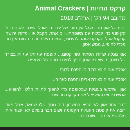
קרקס החיות | Animal Crackers
מדובב 94 דק' | ארה"ב 2018
חייו של אוון הם מעגל אין סופי של עבודה, אוכל ושינה, לא נותר לו
זמן פנוי כדי לבלות עם משפחתו. יום אחד, מקבל אוון מדודו ירושה,
קרקס! אבל הקרקס עומד להיסגר, החיות נעלמו ורוב הצוות זקן מדי
מכדי להופיע, ממש אסון.
אוון מגלה שדודו הסתיר סוד קסום… קופסת עוגיות! עוגיות בצורה
של חיות, מי שאוכל אותן הופך לחיה בצורה של העוגייה.
אכלת עוגייה בצורת דוב והפכת לדוב!
אכלת עוגייה בצורת אריה והפכת לאריה!.
אוון ישתמש בעוגיות שבקופסה כדי להפוך לחיות הללו ולהופיע…
אנשים יבואו והוא יציל את הקרקס מכישלון!
דבר אחד אוון לא הביא בחשבון, דוד נוסף שלו שמאד, אבל מאד,
רוצה את קופסת העוגיות הקסומה ושום דבר בעולם לא יעצור אותו
מלהשיג אותה… שום דבר!…