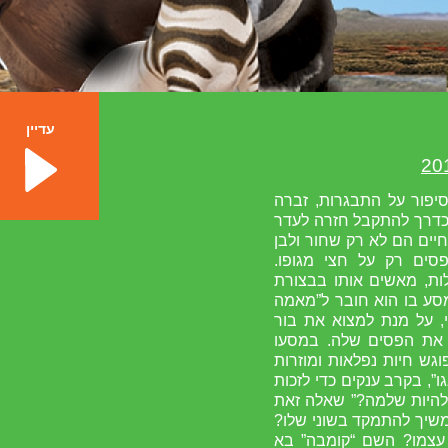
עדיין
יפור על התבגרות, זברה
דרך להתקבל חזרה לעדר
חיים הם לא רק שחור ולבן
סים רק על חצי מגופו.
ות, מאשים אותו בבצורת
סע בו הוא חובר ל”מאמה
ני, על מנת למצוא את בור
 את הפסים שלה. במסעו
גש חיות נפלאות ומוזרות
ו”, בקרב ענקים כדי לזכות
 להיות שלמה?” שאלה זאת
משיך להתמקד בשוני שלו?
עצמו? השם “קומבה” בא