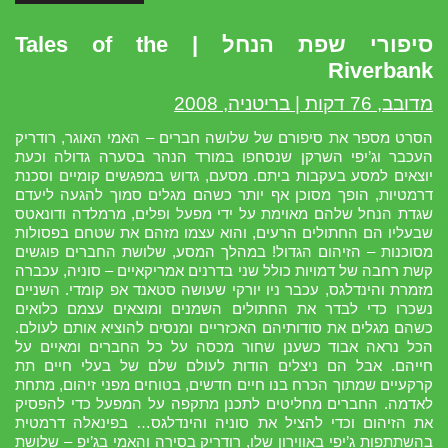
סיפורי שפת הנחל | Tales of the
Riverbank
מדובב, 76 דקות | בריטניה, 2008
הסרט מספר את סיפורם של שלושה חברים – האמי האוגר, רודריק
העכבר וג’יפי השרקן שנסחפו במורד הנהר בסערה גדולה וכעת
יוצאים למסע בעקבות ביתם. מסעם, גדוש במפגשים קומיים וסכנת
דרמטיות, הופך מסוכן אף יותר כשהם מגלים סמוך להגעה ליעדם
שגדת הנחל שלהם מאוימת על ידי מפעל ופלים, מרמלדה ודונאטס
שבעליו הם החתולים הרעים, והוא עצמו מזהם את שטחם בפסולות
מסוכנות – הזיהום הגדול! במהלך המסע, שלושת החברים פוגשים
קשת רחבה של דמויות כולל שני בדרנים אמריקאיים – סוניה, עכברה
מזמרת והינדלגס, עכבר ניו יורקי שעושה סטאנד אפ קומדי. השניים
נשכרו כדי לבדר את החתולים השמנים ומוצאים עצמם כלואים
כשהם מגלים את סודותיהם האכזריים ומנסים להוציא אותם לעולם.
הכל נראה אבוד כשענן שחור מכסה על כל החברים ומאיים על
חייהם. אבל הם ניצלים הודות לעולם שלם של בעלי חיים תת
קרקעיים שמתוך הכרח בנו חיים חדשים, בטוחים מפני זיהום, מתחת
לאדמה. החברים מחליטים לתכנן מתקפה על המפעל כדי להפסיק
את הזיהום וכדי להציל את סוניה והינדלגס… בפינאלה דרמטית
בהשתתפות ג’יפי באווירון שלו, רודריק בסירה והאמי בג’יפ – שלושת