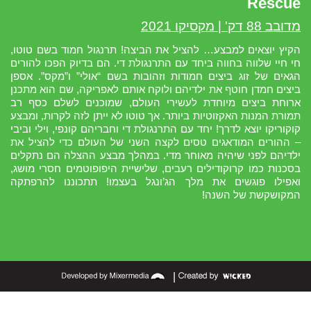
Rescue
מדובב 88 דק' | מקסיקו 2021
הקיץ יוצאים למבצע… להציל את הביצה! תרנגול חמוד בשם טוטו,
חי חיי שלווה בחווה ביחד עם התרנגולת די. הם בדיוק הפכו להורים
הגאים של זוג ביצים חמודות וזהובות בשם “אולי” ו”מקס”. אספן
ביצים חמדן חוטף את ילדיהם ולוקח אותם לאפריקה, שם הוא מתכנן
ארוחת ביצים מיוחדת לעשירי העולם, שמוכנים לשלם כסף רב
תמורת המנות האקזוטיות ביותר. אך טוטו לא ייתן לזה לקרות, ומבצע
קוקוריקו יוצא לדרך! יחד עם התרנגולת די וחבריהם קונפי, וילי וביבי
– ההורים המודאגים טסים לקצה השני של העולם כדי להציל את
ילדיהם לפני שיהיה מאוחר מדי. במהלך מבצע ההצלה הם נתקלים
בסכנות כמו קרוקודילים רעבים, שלישיית היפופוטמים חסרי מושג,
ואפילו פוגשים את מלך הג’ונגל בעצמו! תתכוננו להרפתקה
המקושקשת של השנה!
|