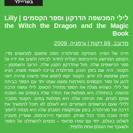
לילי המכשפה הדרקון וספר הקסמים | Lilly
the Witch the Dragon and the Magic
Book
מדובב, 89 דקות | גרמניה, 2009
חייה של הפיה הוותיקה סורולנדה הפכו פתאום למרגשים מדי.
הקוסם המרושע היירונימוס הצליח לחדור לביתה ולשים את ידיו על
ספר הכישופים שלה. מזל שהדרקון הקטן שלה, הרעב והשמנמן –
הקטור, היה שם בזמן הנכון. סורולנדה צריכה לעשות משהו, הגיע
הזמן שתמצא לה יורש. הקטור יוצא לחפש אחר מישהו שיהיה ראוי
להגן על ספר הקסמים והאדמות ומוצא עצמו יחד עם הספר בביתה
של לילי. כשהיא מגלה את הספר מתחיל הכאוס. לילי עושה הרבה
מהומה. בהתחלה היא ממלאת את החדר שלה בקופים ואז הופכת
אותם לעזים. את הכיתה שלה היא ממלאת במים. הקטור מסביר
ללילי שעם הכישופים השחורים היא לעולם לא תוכל להמשיך את
דרכה של סורולנדה. בזמן שבתקופת המבחן שלה היא מנסה להפוך
לפיה טובה מהר ככל שניתן, המכשף היירונימוס, שעדיין מעוניין
לשלוט בעולם, יחד עם עוזרו סראפי – מנסים להשתלט על הספר
ולשעבד את העולם אחת ולתמיד.