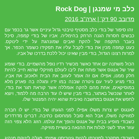
כלב מי שמנגן | Rock Dog
מדובב 90 דק' | ארה"ב 2016
זהו סיפור של בודי כלב מסטיף טיבטי גדול עיניים אשר גר בכפר עם
כבשים חסרות הגנה הרחק בהימליה. אביו של בודי קמפה, סיכל
בעבר התקפה של להקת זאבים שמונהגת על ידי לינוקס.
כעט קמפה מכין את בודי לקבל עליו את תפקידו כשומר הכפר. אך
למרות רצונו הגדול, בודי מבין שאינו יכול ללכת בדרכו של אביו.
הכול משתנה יום אחד כאשר מכשיר רדיו נופל מהשמיים. בודי שומע
שיר של אנגוס אשר פותח את ליבו לעולם מוזיקלי שהוא חייב להיות
חלק ממנו, אפילו אם זה אומר לעזוב את הבית ולאכזב את אביו.
בודי מגיע לעיר עם גיטרה שבנה במו ידיו ומגלה בה פארק מלא
במוסיקאים, אחת מהם להקה אומללה אשר קוראת תגר את בודי,
לאחר שנכשל באתגר, בודי מבין שיש לו עוד הרבה מה ללמוד, ויוצא
לחפש את אנגוס במחשבה נאיבית שהוא יהיה המנטור שלו.
לאנגוס יש צרות משלו אפילו לפני הגעתו של בודי: יש לו חברה
למוזיקה משלו, אבל הוא סובל ממחסום כתיבה. דברים מדרדרים
כשבודי מופיע בבית של אנגוס והופך את עולמו. הזוג הלא צפוי הזה
עוזר אחד לשני לגלות את ההנאה בעשיית מוזיקה.
כשבודי מתקרב למטרתו להיות גיטריסט אמיתי,
מגלה לינוקס מנהיג