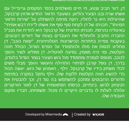
דן, דוור חביב וצנוע, חי חיים מושלמים בכפר המקסים גרינדייל עם
אשתו שרה ובנו הצעיר ג’וליאן. כשעובד הדואר החדש אדווין קרבנקל,
שהיעילות היא נר לרגליו, רוקח מזימה להשתלט על “שירות הדואר
המיוחד”, תכניתו של דן לקחת סוף סוף את אשתו ל”ירח דבש אמיתי”
באיטליה נהרסת. תכניתו הזדונית של קרבנקל היא להדיח את מנכ”ל
החברה החביב ולהחליף את העובדים בצוות של דוורים רובוטים.
בעקבות צפייה בתחרות הכישרונות הטלוויזיונית, “יצאת כוכב”, דן
מחליט לנסות את מזלו ולהתמודד על הפרס הגדול, הכולל חוזה
הקלטות, ומי היה מאמין, נסיעה לאיטליה. דן מפליא לשיר והופך
לכוכב, מטפס לצמרת ומתמודד מול ג’וש הצעיר בגמר הגדול בלונדון.
בדרך, דן נופל קורבן לפיתויי התהילה והעושר והופך מבלי משים
לכלי משחק בידיו של קרבנקל. וילף , האמרגן של ג’וש, יעשה הכול
כדי להשיג חוזה הקלטות ללקוח שלו. וילף נתקל במקרה במזימת
הדוורים הרובוטים ומתכנן להשתמש בה נגד דן, וכך להבטיח את
הניצחון לג’וש. בינתיים, כניסתו הפתאומית של דן לאור הזרקורים
עלולה לעלות לו בדברים היקרים לו מכול: משפחתו, חבריו ומקום
העבודה שלו.
|