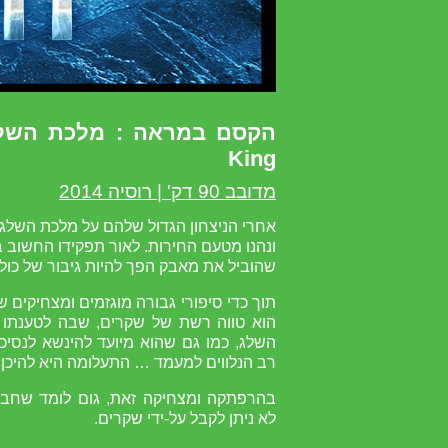
King
מדובב 90 דק' | רוסיה 2014
אחרי הניצחון הגדול שלהם על מלכת השלג,
ונהנו מטעם החירות. לאור תפקידו החשוב ב
שהוביל את מאבק הפך להיות גיבור של כולם
תוך כדי סיפורי גבורה מוגזמים ומצחיקים ש
הוא טווה רשת של שקרים, שבה לטענתו 
השלג, כמו גם שהוא מיועד להינשא לנסיכה
רב הנלווים למעמד … התעלומה היא להיכן יו
בהרפתקה ומצחיקה זאת, גום לומד שחבר
לא ניתן לקבל על-ידי שקרים.