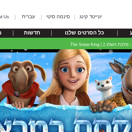
יונייטד קינג
סינמה סיטי
עברית
ut Us
כל הסרטים שלנו
חדשות
מ
לג 2 | The Snow King