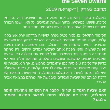
the Seven Dwarfs
מדובב 92 דק' | ד-קוריאה 2019
בממלכת סיפורי האגדות, אחד מכול תריסר תושבים הוא נסיך או
נסיכה, פשוטו כמשמעו. מתוך עשרות הנסיכים על האי, ישנה חבורה
מיוחדת בשם “7 האמיצים” הידועים כלוחמים חסרי פחד.
הסיפור הקלאסי בו נסיך מציל נערה יפיפייה מדרקון יורק אש בקלי
קלות, מקבל תפנית מפתיעה כשהנערה היא לא בדיוק כמו ששבעת
הנסיכים דמיינו שתהיה אחרי הכול… הם מסתבכים עם נסיכת
הפיות שהצילו והיא הפכה אותם לשבעה גמדים ירוקים, רק נשיקה
מהנסיכה היפה ביותר בממלכה תוכל להסיר את הקללה הזו. שבעת
האמיצים יוצאים למשימה ופוגשים בשלגיה, המראה שלה הוא לא
בדיוק של נסיכה טיפוסית כמו שהגמדים מחפשים, אך היא מוצאת זוג
נעלי קסם אדומות שהופכות אותה לנסיכה קלאסית, כזאת שמעולם
היא לא רצתה להיות. היא נמלטת מהמלכה המרושעת, מוצאת את
דרכה לביתם של שבעת הגמדים ומבקשת את עזרתם במציאת אביה
הנעדר.
האם שבעת הגמדים יצליחו לקבל את הנשיקה מהנערה היפה
בממלכה, יסירו את הקללה ויחזרו למראה החיצוני האמתי
שלהם ?