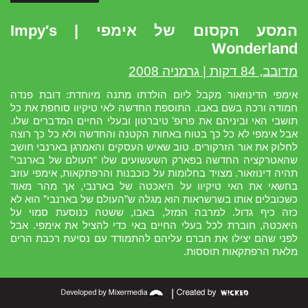
המסע הקסום של אימפי | Impy′s
Wonderland
מדובב, 84 דקות | גרמניה 2008
אימפי הדינוזאור מקבל ליום הולדתו מתנה מיוחדת: דובת פנדה
חמודה ורכה בשם באבו. התוספת החדשה לאי טיקיוו סוחפת את כל
תושבי האי וביניהם את פרופ’ טיברטון ובעלי החיים המדברים שלו.
אבל אימפי לא כל כך בטוח באחות הקטנה והחדשה ולא כל כך רוצה
לחלוק את אור הזרקורים. טוב שאיש העסקים והאמרגן בארנבי חושב
שהאטרקציה החדשה בפארק השעשועים שלו “העולם של בארנבי”
תהיה דינוזאור. מצויד בחלומות על כוכבנות והרפתקאות, אימפי עוזב
בחשאי את האי טיקיוו על היאכטה של בארנבי, אך מהר מאוד
כשכובלים אותו בשרשראות הוא מגלה ש”העולם של בארנבי” הוא לא
כזה כיף גדול. למרבה המזל, באבו, ששטה כנוסעת סמוי על
היאכטה, חוברת לכל בעלי החיים באי כדי להציל את אימפי. אבל
לפני שהם יצילו את חברם עליהם להתמודד עם נסיעת רכבת הרים
מלאת הרפתקאות תוססות.
|