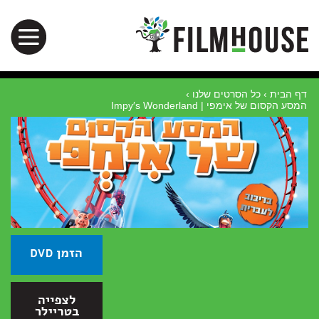
דף הבית
›
כל הסרטים שלנו
›
המסע הקסום של אימפי | Impy′s Wonderland