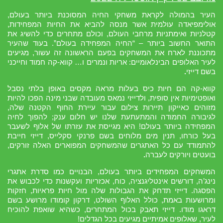
העיר בהמולה לקראת משחקי החיה המסוכנת ביותר בעולם,
אולימפיאדה עולמית אשר מנסה להביא את החיות המפחידות,
קטלניות ואימתניות מרחבי העולם, וכולם מתחרים כדי להשיג את
התואר החשוב ביותר – “החיה המפחידה בעולם”. בעוד שהעיר
מתכוננת לארח את המשחקים בפעם הראשונה זה עשור, מגיעים
לעיר האלופים הבינלאומיים: אריות ונמרים ו… קווא-קה חמוד וחייכני
בשם דייזי
.
קווא-קה הם חיות כיס בעלות מראה מקסים באופן בלתי נסבל
ואופטימיות אין סופית, ולדייזי נמאס מעובדה שבני מינה הפכו להיות
מזוהים כאייקון תיירות צילום עבור עיירת החוף הקטנה שלה,
לגיבורה החמודה והמתעתעת שלנו יש חלום ענק; להפוך לחיה
המפחידה ביותר בעולם! היא מגייסת את עזרתו של אלוף לשעבר
בעל כורחו, תנין מים מלוחים בשם פרנקי סקלייס, דייזי חייבת
להתמודד עם כל האתגרים שהמשחקים המפוארים האלה זורקים,
בועטים ויורקים לעברה
.
המשחקים המפחידים ביותר בעולם, הבנויים כמו סדרת אתגרי
נינג’ה, דורשים אינטליגנציה, כוח, אכזריות ועקשנות כדי לכבוש את
הפסגה. דייזי תדחק את הגבולות שלה מול חיות פראיות, חזקות
ומרושעות באמת, כולל האלוף השולט, דרקון קומודו מרושע בשם
דראגו מודו. דייזי תאבק בכול המתחרים, כשהיא שואפת להוכיח
לעיר, שאלופים אמיתיים מגיעים בכל הגדלים!