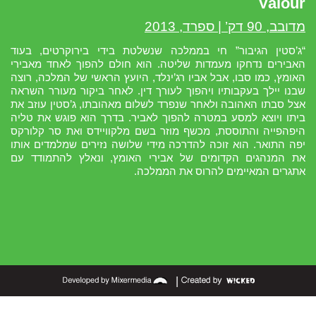
Valour
מדובב, 90 דק’ | ספרד, 2013
“ג’סטין הגיבור” חי בממלכה שנשלטת בידי בירוקרטים, בעוד
האבירים נדחקו מעמדות שליטה. הוא חולם להפוך לאחד מאבירי
האומץ, כמו סבו, אבל אביו רג’ינלד, היועץ הראשי של המלכה, רוצה
שבנו יילך בעקבותיו ויהפוך לעורך דין. לאחר ביקור מעורר השראה
אצל סבתו האהובה ולאחר שנפרד לשלום מאהובתו, ג’סטין עוזב את
ביתו ויוצא למסע במטרה להפוך לאביר. בדרך הוא פוגש את טליה
היפהפייה והתוססת, מכשף מוזר בשם מלקוויידס ואת סר קלורקס
יפה התואר. הוא זוכה להדרכה מידי שלושה נזירים שמלמדים אותו
את המנהגים הקדומים של אבירי האומץ, ונאלץ להתמודד עם
אתגרים המאיימים להרוס את הממלכה.
|