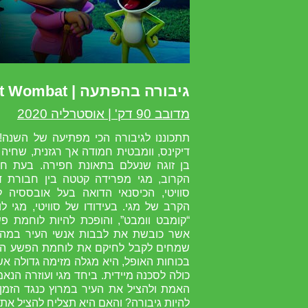
גיבורה בהפתעה | Combat Wombat
מדובב 90 דק' | אוסטרליה 2020
תתכוננו לגיבורה הכי מפתיעה של השנה!
דיקינס, וומבטית חמודה אך רגזנית, שחיה
בן זוגה שנעלם בתאונת חפירה. בעת חי
הקרוב, מגי מפרידה קטטה בין חבורת דו
סוויטי, הכיסנאי הדואה בעל אובססיה לג
הקרב של מגי. בעידודו של סוויטי, מגי ל
“קומבט וומבט”, והופכת להיות לוחמת פ
אשר כובשת את לבבות אנשי העיר במהרה
שמחים לקבל לחיקם את לוחמת הפשע הח
בכוחות האופל, היא מגלה מזימה גדולה אש
כולה לסכנה מיידית. ביחד מגי ועוזרה הנאמן
האמת ולהציל את העיר במרוץ כנגד הזמן
להיות גיבורה? והאם היא תצליח להציל את