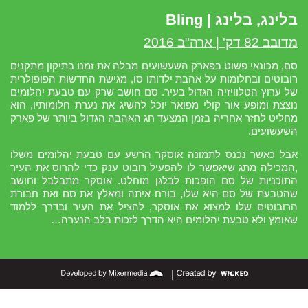
בלינג, בלינג | Bling
מדובב 82 דק' | ארה"ב 2016
סם, מכונאי פשוט בפארק השעשועים מבלה את זמנו בתיקון מתקנים
רובוטים ובחלומות על אהבת ילדותו סו, מגישת החדשות הפופולרית
של ערוץ הטלוויזיה הגדול בעיר. סם חושב שרק עם טבעת יהלומים
נוצצת ומופע אור קולי מפואר יוכל להשיג את נערת חלומותיו, הוא
מחליט לחזר אחריה בזמן המצעד חג האהבה הגדול ביותר של פארק
השעשועים.
אבל כאשר נכנס לתמונה אוסקר הרשע עם טבעת יהלומים משלו
,המכילה מתג שיאפשר לו להפעיל רובוט ענק כדי להרוס את העיר
התוכניות של סם הופכות לבלגן מוחלט. אוסקר מתבלבל וחושב
שהטבעת של סם היא שלו, בורח איתה ומאלץ את סם ואת חבורת
הרובוטים שלו למצוא את אוסקר, להציל את העיר ובדרך ללמוד
שאומץ ולא טבעת יהלומים היא הדרך לזכות בלב הנערה…
|