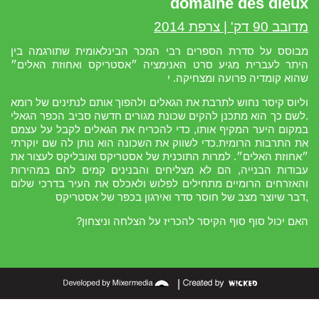
domaine des dieux
מדובב 90 דק' | צרפת 2014
מבוסס על סדרת הספרים רבי המכר הבינלאומית שתורגמה בין
היתר לעברית מגיע סרט האנימציה ״אסטריקס ואחוזת האלים״
שהוא קומדיה פרועה ומצחיקה. י
וליוס קיסר נחוש לתרבת את הגאלים ולהפוך אותם לנתינים של רומא
.לשם כך הוא מתכנן להקים שכונת מגורים חדשה סביב הכפר הגאלי
במקום היער המקיף אותו, כדי להכריח את הגאלים לקבל על עצמם
את התרבות הרומית.כדי לשווק את השכונה הוא נותן לה שם יוקרתי
״אחוזת האלים״. למרות התוכנית של אסטריקס ואובליקס לעצור את
עבודות הבנייה, הם לא מצליחים והבנינים קמים להם במהירות
והאזרחים הרומיים מתחילים לפלוש ולאכלס את העיר בדרכי שלום
,דבר שיוצר מצב של חוסר סדר ואירגון בכפר של אסטריקס
האם יכול סוף סוף הקיסר להכריז על הצלחה וניצחון?
|