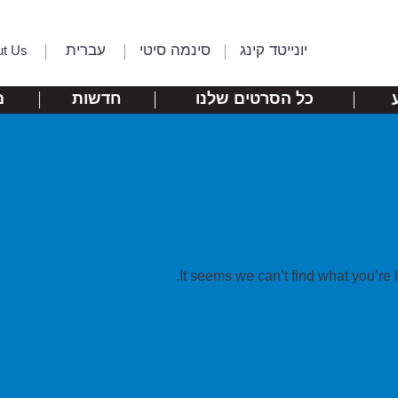
יונייטד קינג
סינמה סיטי
עברית
ut Us
כל הסרטים שלנו
חדשות
מ
It seems we can’t find what you’re 