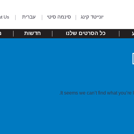
יונייטד קינג
סינמה סיטי
עברית
ut Us
כל הסרטים שלנו
חדשות
מ
It seems we can’t find what you’re 