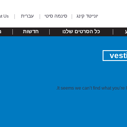
יונייטד קינג
סינמה סיטי
עברית
ut Us
כל הסרטים שלנו
חדשות
מ
vest
It seems we can’t find what you’re 