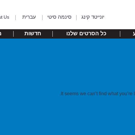
יונייטד קינג
סינמה סיטי
עברית
ut Us
כל הסרטים שלנו
חדשות
מ
It seems we can’t find what you’re 