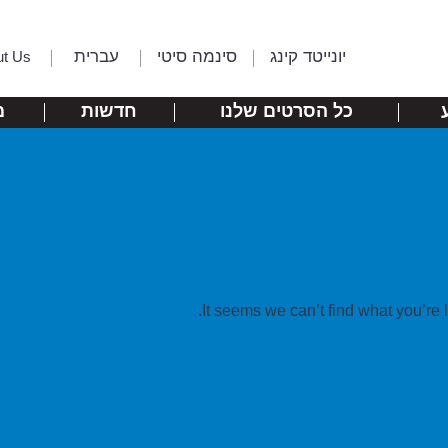
יונייטד קינג
סינמה סיטי
עברית
ut Us
כל הסרטים שלנו
חדשות
מ
It seems we can’t find what you’re 