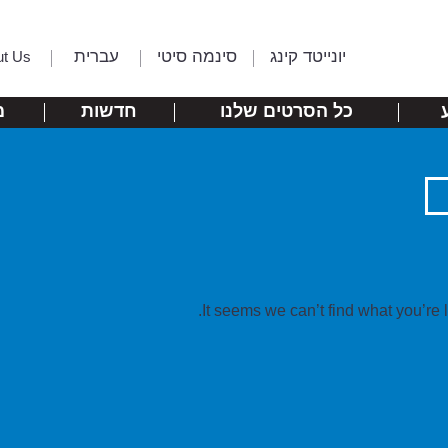
יונייטד קינג
סינמה סיטי
עברית
ut Us
כל הסרטים שלנו
חדשות
מ
It seems we can’t find what you’re 