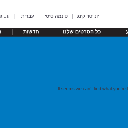
יונייטד קינג
סינמה סיטי
עברית
ut Us
כל הסרטים שלנו
חדשות
מ
It seems we can’t find what you’re 