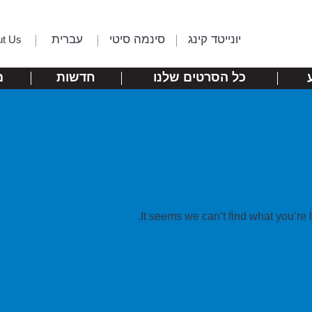
יונייטד קינג
סינמה סיטי
עברית
ut Us
כל הסרטים שלנו
חדשות
מ
It seems we can’t find what you’re 