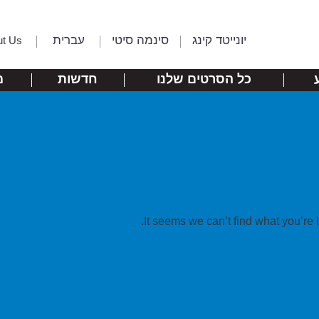
יונייטד קינג
סינמה סיטי
עברית
ut Us
כל הסרטים שלנו
חדשות
מ
It seems we can’t find what you’re 