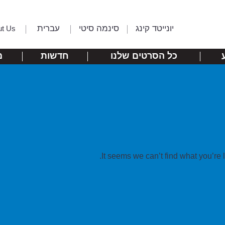
יונייטד קינג
סינמה סיטי
עברית
ut Us
כל הסרטים שלנו
חדשות
מ
It seems we can’t find what you’re 