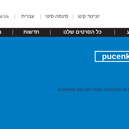
יונייטד קינג
סינמה סיטי
עברית
ut Us
כל הסרטים שלנו
חדשות
מ
pucenk
It seems we can’t find what you’re 