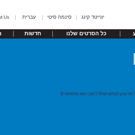
יונייטד קינג
סינמה סיטי
עברית
ut Us
כל הסרטים שלנו
חדשות
מ
It seems we can’t find what you’re 