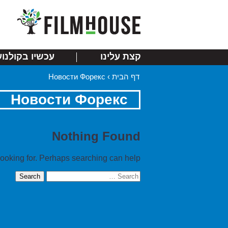
קצת עלינו
עכשיו בקולנוע
דף הבית
›
Новости Форекс
Новости Форекс
Nothing Found
looking for. Perhaps searching can help.
Search
for: