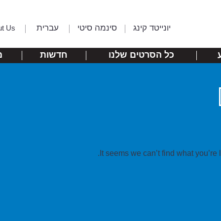
יונייטד קינג
סינמה סיטי
עברית
ut Us
כל הסרטים שלנו
חדשות
מ
It seems we can’t find what you’re 