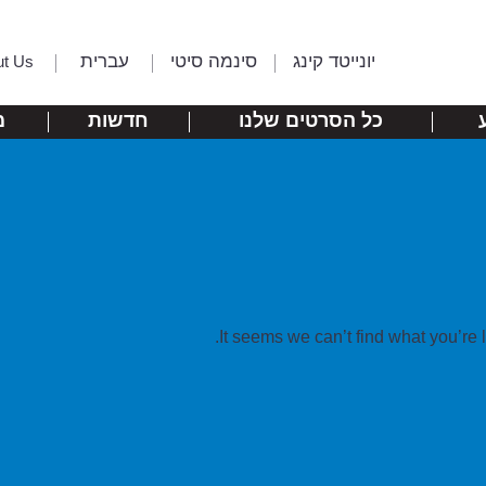
יונייטד קינג
סינמה סיטי
עברית
ut Us
כל הסרטים שלנו
חדשות
מ
It seems we can’t find what you’re 