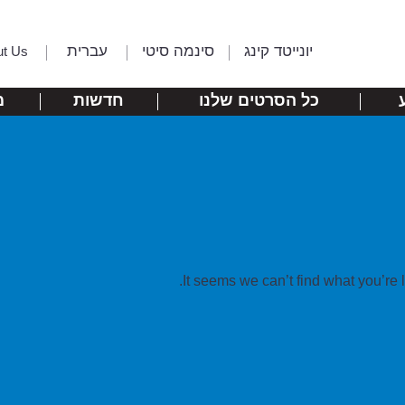
יונייטד קינג
סינמה סיטי
עברית
ut Us
כל הסרטים שלנו
חדשות
מ
It seems we can’t find what you’re 