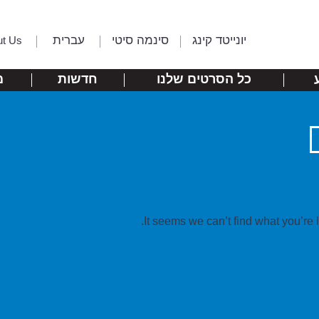
יונייטד קינג
סינמה סיטי
עברית
ut Us
כל הסרטים שלנו
חדשות
מ
It seems we can’t find what you’re 