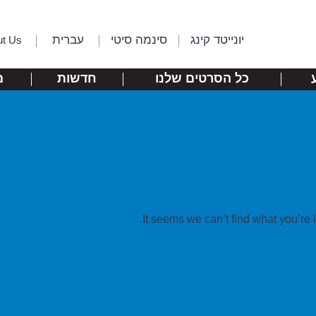
יונייטד קינג
סינמה סיטי
עברית
ut Us
כל הסרטים שלנו
חדשות
מ
It seems we can’t find what you’re 