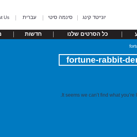
יונייטד קינג
סינמה סיטי
עברית
ut Us
כל הסרטים שלנו
חדשות
מ
for
fortune-rabbit-d
It seems we can’t find what you’re 