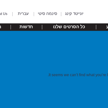
יונייטד קינג
סינמה סיטי
עברית
ut Us
כל הסרטים שלנו
חדשות
מ
It seems we can’t find what you’re 