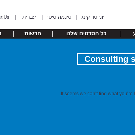
יונייטד קינג
סינמה סיטי
עברית
ut Us
כל הסרטים שלנו
חדשות
מ
Consulting s
It seems we can’t find what you’re 