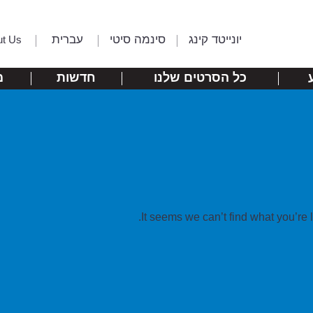
יונייטד קינג
סינמה סיטי
עברית
ut Us
כל הסרטים שלנו
חדשות
מ
It seems we can’t find what you’re 