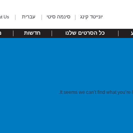
יונייטד קינג
סינמה סיטי
עברית
ut Us
כל הסרטים שלנו
חדשות
מ
It seems we can’t find what you’re 