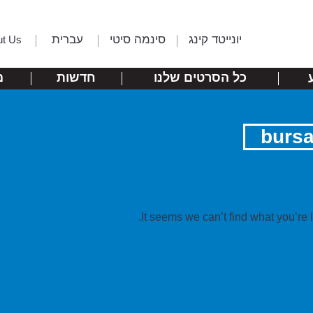
יונייטד קינג
סינמה סיטי
עברית
ut Us
כל הסרטים שלנו
חדשות
מ
bursa
It seems we can’t find what you’re 