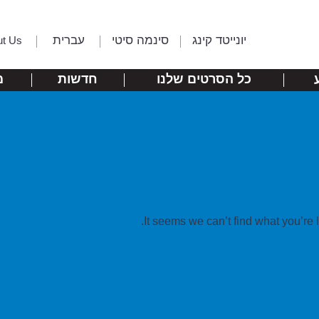
יונייטד קינג
סינמה סיטי
עברית
ut Us
כל הסרטים שלנו
חדשות
מ
It seems we can’t find what you’re 