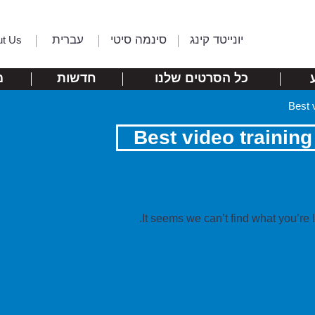
יונייטד קינג
סינמה סיטי
עברית
ut Us
כל הסרטים שלנו
חדשות
מ
Best 
Best video training
It seems we can’t find what you’re 