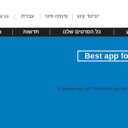
יונייטד קינג
סינמה סיטי
עברית
ut Us
כל הסרטים שלנו
חדשות
מ
Best app fo
It seems we can’t find what you’re 