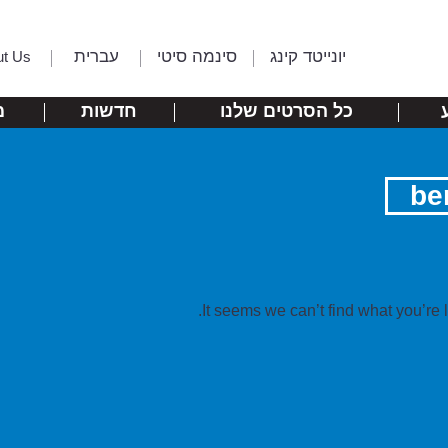
יונייטד קינג
סינמה סיטי
עברית
ut Us
כל הסרטים שלנו
חדשות
מ
be
It seems we can’t find what you’re 