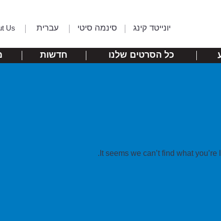
יונייטד קינג
סינמה סיטי
עברית
ut Us
כל הסרטים שלנו
חדשות
מ
It seems we can’t find what you’re 