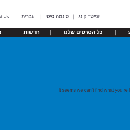
יונייטד קינג
סינמה סיטי
עברית
ut Us
כל הסרטים שלנו
חדשות
מ
It seems we can’t find what you’re 