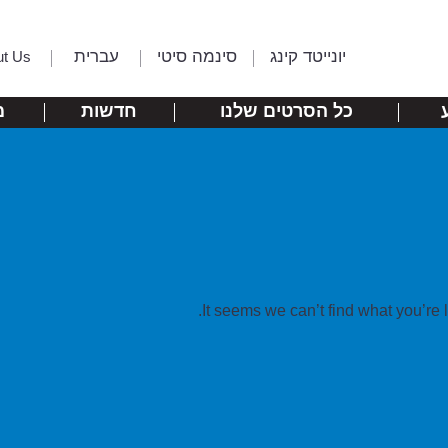
יונייטד קינג
סינמה סיטי
עברית
ut Us
כל הסרטים שלנו
חדשות
מ
It seems we can’t find what you’re 