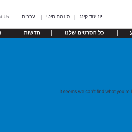
יונייטד קינג
סינמה סיטי
עברית
ut Us
כל הסרטים שלנו
חדשות
מ
It seems we can’t find what you’re 